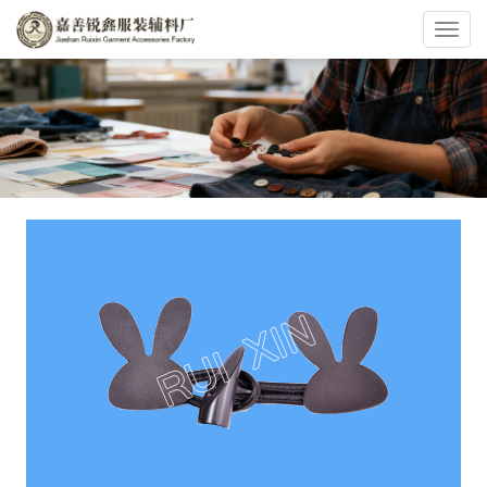
切
换
导
航